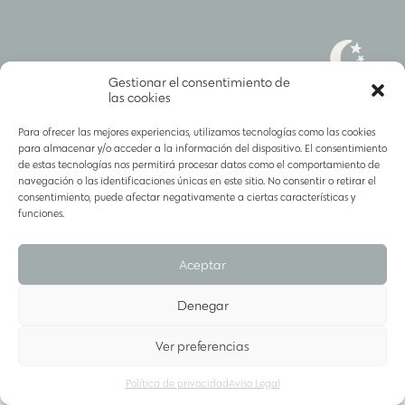
Gestionar el consentimiento de
las cookies
Para ofrecer las mejores experiencias, utilizamos tecnologías como las cookies
para almacenar y/o acceder a la información del dispositivo. El consentimiento
SÍGUENOS EN
@CATCHTHEMOONKIDS
de estas tecnologías nos permitirá procesar datos como el comportamiento de
POLÍTICA DE COOKIES Y PRIVACIDAD
|
navegación o las identificaciones únicas en este sitio. No consentir o retirar el
CONDICIONES DE COMPRA
consentimiento, puede afectar negativamente a ciertas características y
funciones.
Aceptar
Denegar
Ver preferencias
Política de privacidad
Aviso Legal