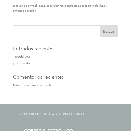
Bienvenido a WordPress. Esta es tu primera entrada. Edítala o bórrala, ¡luego
empieza a escribir!
Buscar
Entradas recientes
Título del post
¡Hola, mundo!
Comentarios recientes
No hay comentarios que mostrar.
CONSIGUE UN REGALO PARA TU PRIMERA COMPRA