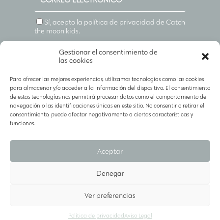
Sí, acepto la política de privacidad de
Catch
the moon kids
.
SUSCRIBIRME
Gestionar el consentimiento de
las cookies
Para ofrecer las mejores experiencias, utilizamos tecnologías como las cookies
para almacenar y/o acceder a la información del dispositivo. El consentimiento
de estas tecnologías nos permitirá procesar datos como el comportamiento de
navegación o las identificaciones únicas en este sitio. No consentir o retirar el
consentimiento, puede afectar negativamente a ciertas características y
funciones.
Aceptar
SÍGUENOS EN
@CATCHTHEMOONKIDS
POLÍTICA DE COOKIES Y PRIVACIDAD
|
Denegar
CONDICIONES DE COMPRA
Ver preferencias
Política de privacidad
Aviso Legal